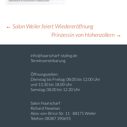
Beitragsnavigation
←
Salon Weiler feiert Wiedereröffnung
Prinzessin von Hohenzollern
→
info@haarscharf-styling.de
Terminvereinbarung
Öffnungszeiten:
Dienstag bis Freitag: 08.00 bis 12.00 Uhr
und 13.30 bis 18.00 Uhr
Samstag: 08.00 bis 12.30 Uhr
Salon Haarscharf
Richard Newman
Alois-von-Brinz-Str. 11 ∙ 88171 Weiler
Telefon: 08387 390693